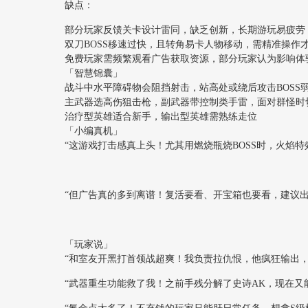
缺点：
部分玩家反馈关卡设计雷同，缺乏创新，长期游玩易疲劳
双刀BOSS移速过快，且转角易卡人物移动，需精准操作
免费玩家需频繁观看广告获取资源，部分玩家认为影响体
「智慧锦囊」
战斗中水平障碍物会阻挡射击，站高处或绕后攻击BOSS
主武器选高伤狙击枪，副武器带控制类手雷，面对群怪时
治疗型英雄适合新手，输出型英雄需熟练走位
「小编真机」
“这游戏打击感真上头！尤其用燃烧瓶烧BOSS时，火焰特
“但广告真的多到离谱！复活要看、开宝箱也要看，建议出
「玩家说」
“和室友开黑打首领战超爽！我负责拉仇恨，他疯狂输出，
“武器重生功能救了我！之前手残分解了史诗AK，现在又能肝