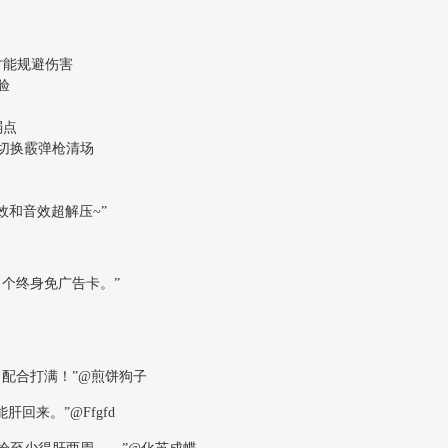
才能规避伤害
验
弱点
切换霰弹枪清场
效和音效超解压~”
个终身免广告卡。”
配合打满！”@煎饼狗子
回来。”@Ffgfd