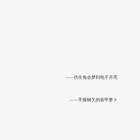
——仿生兔会梦到电子月亮
——手握钢叉的装甲萝卜