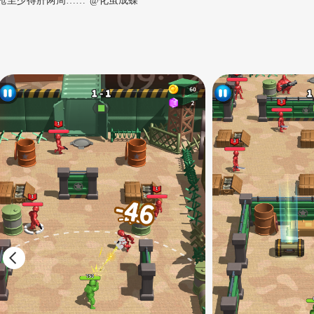
枪至少得肝两周……”@化茧成蝶