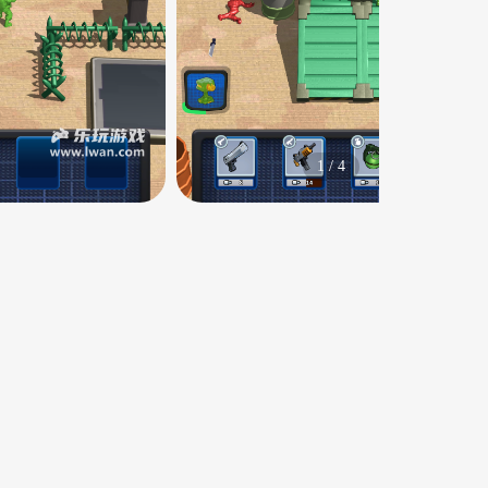
1
/
4