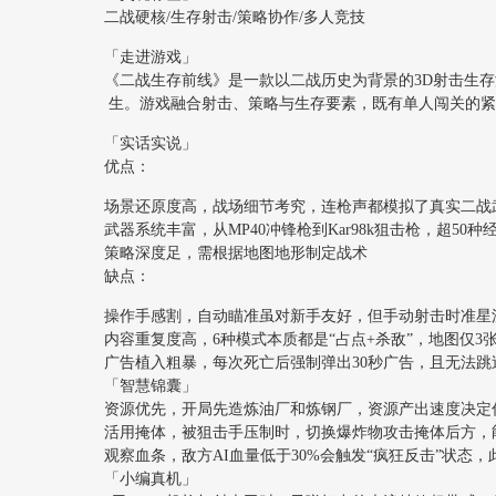
二战硬核/生存射击/策略协作/多人竞技
「走进游戏」
《二战生存前线》是一款以二战历史为背景的3D射击生
生。游戏融合射击、策略与生存要素，既有单人闯关的紧
「实话实说」
优点：
场景还原度高，战场细节考究，连枪声都模拟了真实二战
武器系统丰富，从MP40冲锋枪到Kar98k狙击枪，超50
策略深度足，需根据地图地形制定战术
缺点：
操作手感割，自动瞄准虽对新手友好，但手动射击时准星
内容重复度高，6种模式本质都是“占点+杀敌”，地图仅3
广告植入粗暴，每次死亡后强制弹出30秒广告，且无法跳
「智慧锦囊」
资源优先，开局先造炼油厂和炼钢厂，资源产出速度决定
活用掩体，被狙击手压制时，切换爆炸物攻击掩体后方，
观察血条，敌方AI血量低于30%会触发“疯狂反击”状态
「小编真机」