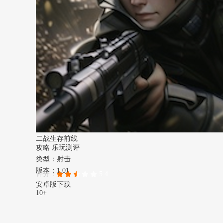
二战生存前线
攻略
乐玩测评
类型：射击
版本：1.01
评分：
5.4
安卓版下载
10+