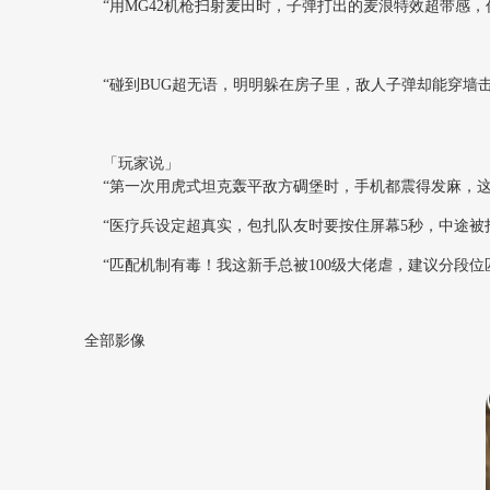
“用MG42机枪扫射麦田时，子弹打出的麦浪特效超带感，
“碰到BUG超无语，明明躲在房子里，敌人子弹却能穿墙
「玩家说」
“第一次用虎式坦克轰平敌方碉堡时，手机都震得发麻，这
“医疗兵设定超真实，包扎队友时要按住屏幕5秒，中途被
“匹配机制有毒！我这新手总被100级大佬虐，建议分段
全部影像