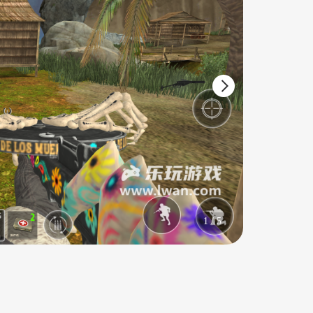
1
/
5