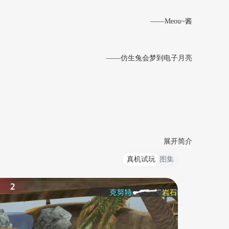
——Meou~酱
——仿生兔会梦到电子月亮
展开简介
真机试玩
图集