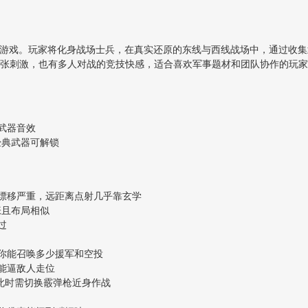
存游戏。玩家将化身战场士兵，在真实还原的东线与西线战场中，通过收
张刺激，也有多人对战的竞技快感，适合喜欢军事题材和团队协作的玩家
武器音效
种经典武器可解锁
漂移严重，远距离点射几乎靠玄学
张且布局相似
过
你能召唤多少援军和空投
能逼敌人走位
，此时需切换霰弹枪近身作战