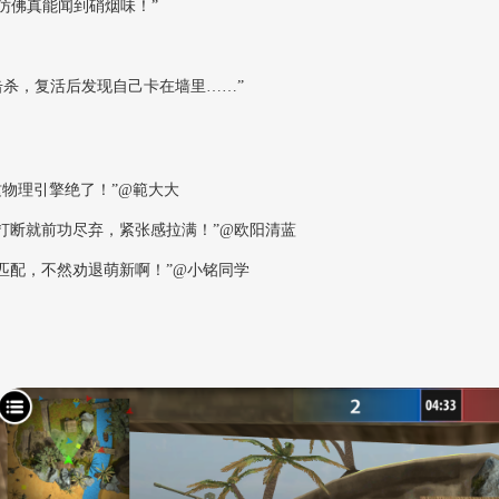
仿佛真能闻到硝烟味！”
击杀，复活后发现自己卡在墙里……”
物理引擎绝了！”@範大大
打断就前功尽弃，紧张感拉满！”@欧阳清蓝
位匹配，不然劝退萌新啊！”@小铭同学