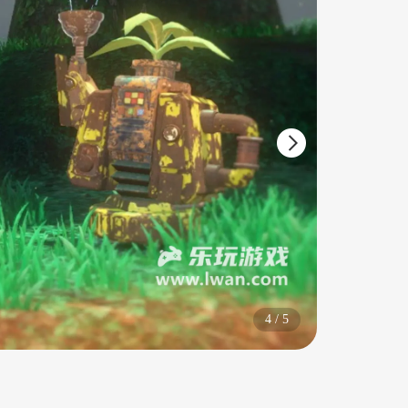
5
/
5