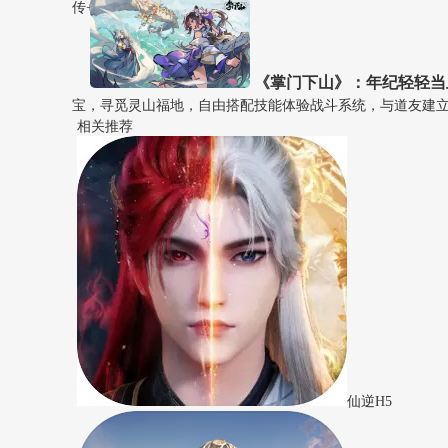
传+梦幻诛仙）。
《掌门下山》：年纪轻轻当上
宝，寻觅灵山福地，自由搭配技能体验战斗系统，与道友建
相关推荐
仙逆H5