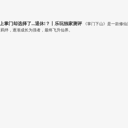
掌门却选择了...退休!？丨乐玩独家测评
《掌门下山》是一款修仙
立羁绊，逐渐成长为强者，最终飞升仙界。